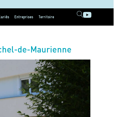
lariés
Entreprises
Territoire
ichel-de-Maurienne