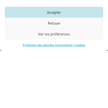
Accepter
Contact
Liens utiles
Newsletter
Mentions légales
Refuser
Cookies / Protection des données
Voir les préférences
Les dispositifs partenaires de la démarche Grand
Protection des données personnelles / cookies
Chantier