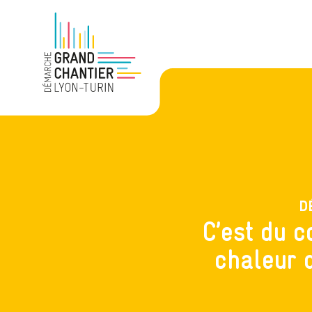
D
C’est du 
chaleur 