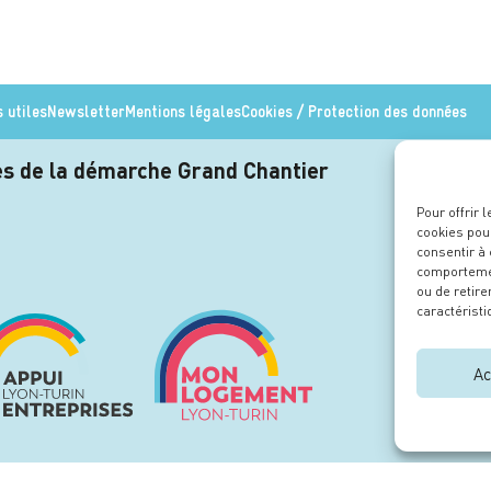
s utiles
Newsletter
Mentions légales
Cookies / Protection des données
res de la démarche Grand Chantier
Le
Pour offrir 
cookies pour
consentir à
comportement
ou de retire
caractéristi
Ac