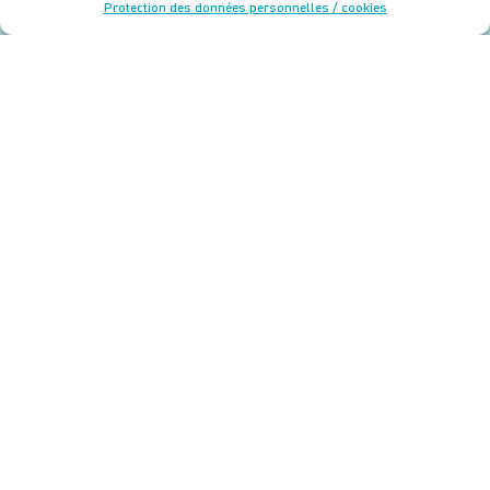
Protection des données personnelles / cookies
Une initiative portée et mise en œuvre par