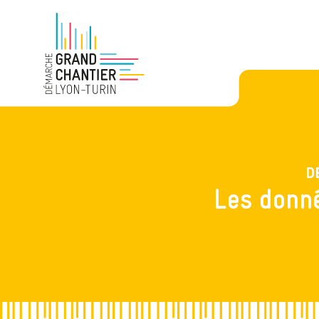
D
Les donné