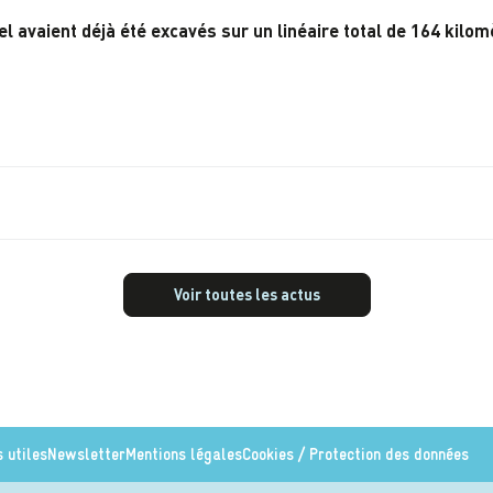
l avaient déjà été excavés sur un linéaire total de 164 kilom
Voir toutes les actus
s utiles
Newsletter
Mentions légales
Cookies / Protection des données